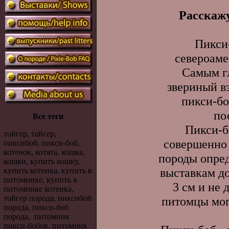
Расскажу
Пикси
североам
Самым г
звериный вз
пикси-бо
по
Все теги
Пикси-б
тойгер, тайгер,
совершенно 
пиксибоб, пикси-боб,
котенок, котята, кошка,
породы опред
кошки, купить кошку,
выставкам д
купить котенка, купить в
питомнике, купить в
3 см и не
питомнике котенка,
тойгер порода, пиксибоб
питомцы мог
порода, пикси-боб
порода, питомник
пикси-бобов, питомник