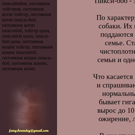
Пикси-боб - 
пиксибобов, питомник
тойгеров, питомник
котят тойгер, питомник
По характер
котят пикси-боб,
собаки. Их
питомник котят
пиксибоб, тойгер цена,
поддаются 
пиксибоб цена, пикси-
семье. С
боб цена, питомник
кошек тойгер, питомник
чистоплотн
кошек пиксибоб,
питомник кошек пикси-
семьи и од
боб, питомник кошек,
питомник котят.
Что касается
и спрашиваю
нормальный
бывает гига
вырос до 10 
ожирение, л